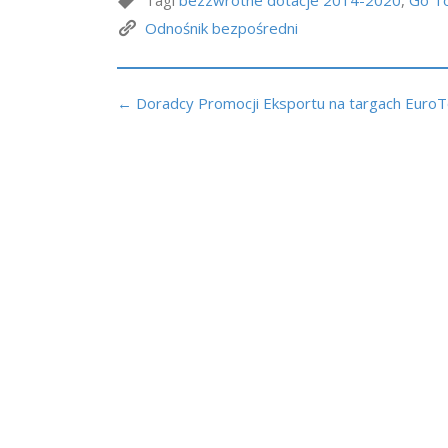
Tagi
bezzwrotne dotacje 2014-2020
,
Go T
Odnośnik bezpośredni
← Doradcy Promocji Eksportu na targach Euro