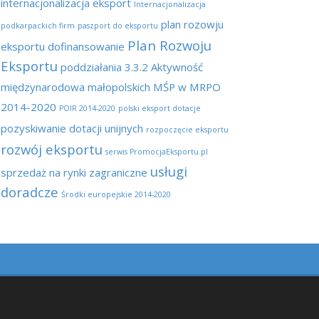
internacjonalizacja eksport
Internacjonalizacja
plan rozowju
podkarpackich firm
paszport do eksportu
Plan Rozwoju
eksportu dofinansowanie
Eksportu
poddziałania 3.3.2 Aktywność
międzynarodowa małopolskich MŚP w MRPO
2014-2020
POIR 2014-2020
polski eksport dotacje
pozyskiwanie dotacji unijnych
rozpoczęcie eksportu
rozwój eksportu
serwis PromocjaEksportu.pl
usługi
sprzedaż na rynki zagraniczne
doradcze
Środki europejskie 2014-2020