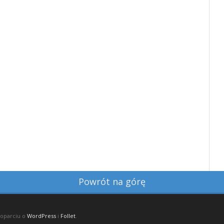
Powrót na górę
 oparciu o
WordPress
i
Follet
.