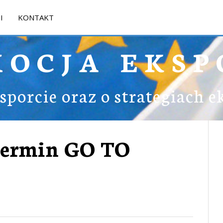
I
KONTAKT
MOCJA EKSP
ksporcie oraz o strategiach 
termin GO TO