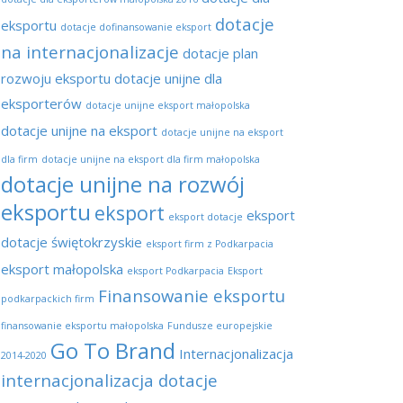
dotacje
eksportu
dotacje dofinansowanie eksport
na internacjonalizacje
dotacje plan
rozwoju eksportu
dotacje unijne dla
eksporterów
dotacje unijne eksport małopolska
dotacje unijne na eksport
dotacje unijne na eksport
dla firm
dotacje unijne na eksport dla firm małopolska
dotacje unijne na rozwój
eksportu
eksport
eksport
eksport dotacje
dotacje świętokrzyskie
eksport firm z Podkarpacia
eksport małopolska
eksport Podkarpacia
Eksport
Finansowanie eksportu
podkarpackich firm
finansowanie eksportu małopolska
Fundusze europejskie
Go To Brand
Internacjonalizacja
2014-2020
internacjonalizacja dotacje