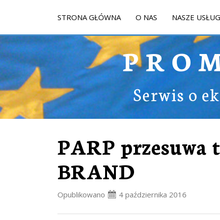
STRONA GŁÓWNA
O NAS
NASZE USŁUG
PRO
Serwis o e
PARP przesuwa 
BRAND
Opublikowano
4 października 2016