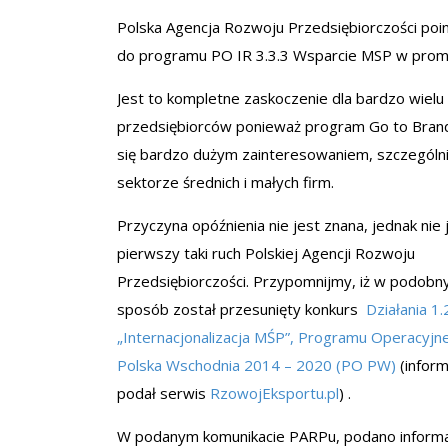
Polska Agencja Rozwoju Przedsiębiorczości poi
do programu PO IR 3.3.3 Wsparcie MSP w promo
Jest to kompletne zaskoczenie dla bardzo wielu
przedsiębiorców ponieważ program Go to Brand
się bardzo dużym zainteresowaniem, szczególn
sektorze średnich i małych firm.
Przyczyna opóźnienia nie jest znana, jednak nie 
pierwszy taki ruch Polskiej Agencji Rozwoju
Przedsiębiorczości. Przypomnijmy, iż w podobn
sposób został przesunięty konkurs
Działania 1.
„Internacjonalizacja MŚP”, Programu Operacyjn
Polska Wschodnia 2014 – 2020 (PO PW)
(inform
podał serwis
RzowojEksportu.pl
) .
W podanym komunikacie PARPu, podano informa