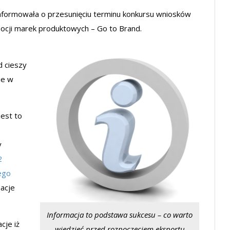
nformowała o przesunięciu terminu konkursu wniosków
cji marek produktowych – Go to Brand.
 cieszy
ie w
jest to
y
2
ego
acje
Informacja to podstawa sukcesu – co warto
cje iż
wiedzieć przed rozpoczęciem eksportu