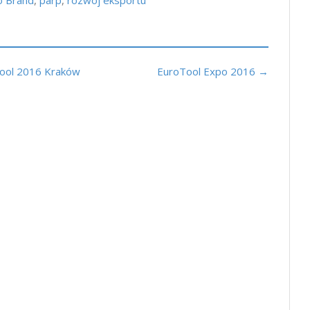
o Brand
,
parp
,
rozwój eksportu
Tool 2016 Kraków
EuroTool Expo 2016 →