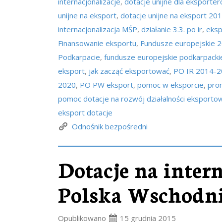
internacjonalizacje
,
dotacje unijne dla eksporte
unijne na eksport
,
dotacje unijne na eksport 20
internacjonalizacja MŚP
,
działanie 3.3. po ir
,
eksp
Finansowanie eksportu
,
Fundusze europejskie 
Podkarpacie
,
fundusze europejskie podkarpacki
eksport
,
jak zacząć eksportować
,
PO IR 2014-
2020
,
PO PW eksport
,
pomoc w eksporcie
,
pro
pomoc dotacje na rozwój działalności eksporto
eksport dotacje
Odnośnik bezpośredni
Dotacje na inter
Polska Wschodni
Opublikowano
15 grudnia 2015