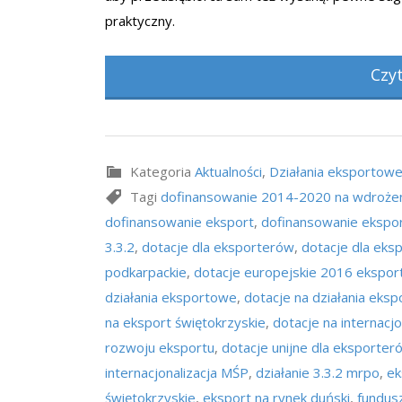
praktyczny.
Czy
Kategoria
Aktualności
,
Działania eksportow
Tagi
dofinansowanie 2014-2020 na wdrożen
dofinansowanie eksport
,
dofinansowanie ekspor
3.3.2
,
dotacje dla eksporterów
,
dotacje dla eks
podkarpackie
,
dotacje europejskie 2016 ekspor
działania eksportowe
,
dotacje na działania eks
na eksport świętokrzyskie
,
dotacje na internacjo
rozwoju eksportu
,
dotacje unijne dla eksporter
internacjonalizacja MŚP
,
działanie 3.3.2 mrpo
,
ek
świętokrzyskie
,
eksport na rynek duński
,
fundus