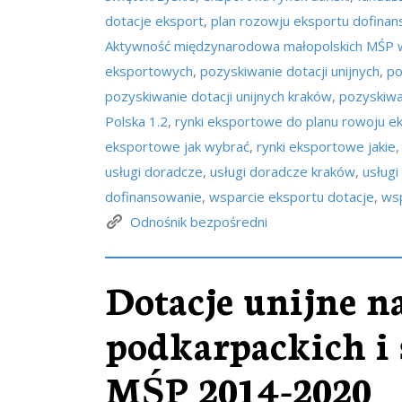
dotacje eksport
,
plan rozowju eksportu dofina
Aktywność międzynarodowa małopolskich MŚ
eksportowych
,
pozyskiwanie dotacji unijnych
,
po
pozyskiwanie dotacji unijnych kraków
,
pozyskiwan
Polska 1.2
,
rynki eksportowe do planu rowoju e
eksportowe jak wybrać
,
rynki eksportowe jakie
usługi doradcze
,
usługi doradcze kraków
,
usługi
dofinansowanie
,
wsparcie eksportu dotacje
,
wsp
Odnośnik bezpośredni
Dotacje unijne n
podkarpackich i
MŚP 2014-2020