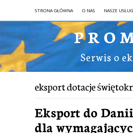
STRONA GŁÓWNA
O NAS
NASZE USŁUG
PRO
Serwis o e
eksport dotacje świętokr
Eksport do Danii
dla wymagający