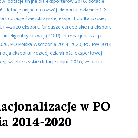
rów
,
dotacje unijne dla eksporterów 2016
,
dotacje
16
,
dotacje unijne na rozwój eksportu
,
działanie 1.2
ort dotacje świętokrzyskie
,
eksport podkarpackie
,
2014-2020 eksport
,
fundusze europejskie na eksport
e
,
inteligentny rozwój (POIR)
,
internacjonalizacja
2020
,
PO Polska Wschodnia 2014-2020
,
PO PW 2014-
mocja eksportu
,
rozwój działalności eksportowej
wej
,
świętokrzyskie dotacje unijne 2016
,
wsparcie
nacjonalizacje w PO
a 2014-2020