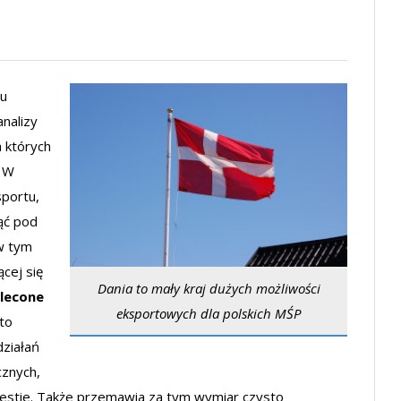
nu
nalizy
 których
. W
portu,
ąć pod
 w tym
cej się
Dania to mały kraj dużych możliwości
zlecone
eksportowych dla polskich MŚP
to
ziałań
cznych,
estie. Także przemawia za tym wymiar czysto