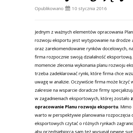
Opublikowano
10 stycznia 2016
Jednym z ważnych elementów opracowania Pla
rozwoju eksportu jest wytypowanie na drodze a
oraz zarekomendowanie rynków docelowych, na
firma rozpocznie swoją działalność eksportową
momencie zlecenia wykonania planu rozwoju eks
trzeba zadeklarować rynki, które firma chce wzi
uwagę w analizie. Oczywiście firma może liczyć
zakresie na wsparcie doradcze firmy specjalizują
w zagadnieniach eksportowych, której zostało
opracowanie Planu rozwoju eksportu
. Mimo 
warto w perspektywie planowania rozpoczęcia d
eksportowych czytać o różnych rynkach zagrani
aby przedsiębiorca sam też wysunął pewne sug