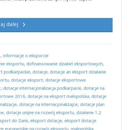
taj dalej
e
,
Informacje o eksporcie
ie eksportu
,
dofinansowanie działań eksportowych
,
t podkarpackie
,
dotacje
,
dotacje an eksport działanie
portu
,
dotacje eksport
,
dotacje eksportowe
t
,
dotacje internacjonalizacja podkarpacie
,
dotacje na
portowe 2016
,
dotacje na eksport małopolska
,
dotacje
nalizacje
,
dotacje na internacjonalizajce
,
dotacje plan
ów
,
dotacje unijne na rozwój eksportu
,
działanie 1.2
sport do Danii
,
eksport dotacje
,
eksport dotacje
ze europejskie na rozwój eksportu
,
małopolska