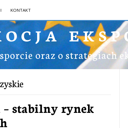
I
KONTAKT
MOCJA EKSP
ksporcie oraz o strategiach 
zyskie
 – stabilny rynek
ch