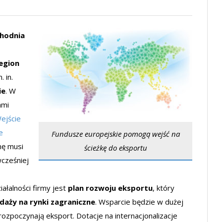
chodnia
egion
 in.
ie
. W
ami
ejście
e
Fundusze europejskie pomogą wejść na
mę musi
ścieżkę do eksportu
cześniej
ałalności firmy jest
plan rozwoju eksportu
, który
daży na rynki zagraniczne
. Wsparcie będzie w dużej
ozpoczynają eksport. Dotacje na internacjonalizacje