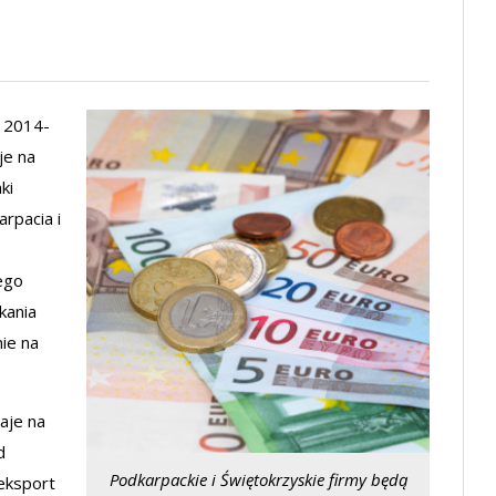
h 2014-
cje na
ki
rpacia i
ego
kania
ie na
daje na
d
Podkarpackie i Świętokrzyskie firmy będą
 eksport