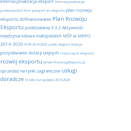
internacjonalizacja eksport
Internacjonalizacja
plan rozowju
podkarpackich firm
paszport do eksportu
Plan Rozwoju
eksportu dofinansowanie
Eksportu
poddziałania 3.3.2 Aktywność
międzynarodowa małopolskich MŚP w MRPO
2014-2020
POIR 2014-2020
polski eksport dotacje
pozyskiwanie dotacji unijnych
rozpoczęcie eksportu
rozwój eksportu
serwis PromocjaEksportu.pl
usługi
sprzedaż na rynki zagraniczne
doradcze
Środki europejskie 2014-2020