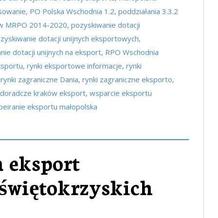
nsowanie
,
PO Polska Wschodnia 1.2
,
poddziałania 3.3.2
P w MRPO 2014-2020
,
pozyskiwanie dotacji
zyskiwanie dotacji unijnych eksportowych
,
ie dotacji unijnych na eksport
,
RPO Wschodnia
ksportu
,
rynki eksportowe informacje
,
rynki
,
rynki zagraniczne Dania
,
rynki zagraniczne eksporto
,
 doradcze kraków eksport
,
wsparcie eksportu
eiranie eksportu małopolska
a eksport
 świętokrzyskich