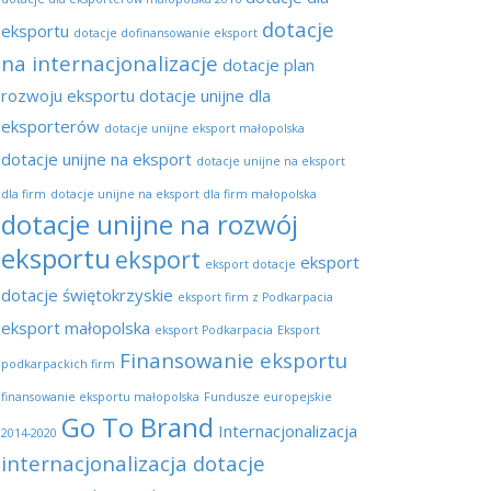
dotacje
eksportu
dotacje dofinansowanie eksport
na internacjonalizacje
dotacje plan
rozwoju eksportu
dotacje unijne dla
eksporterów
dotacje unijne eksport małopolska
dotacje unijne na eksport
dotacje unijne na eksport
dla firm
dotacje unijne na eksport dla firm małopolska
dotacje unijne na rozwój
eksportu
eksport
eksport
eksport dotacje
dotacje świętokrzyskie
eksport firm z Podkarpacia
eksport małopolska
eksport Podkarpacia
Eksport
Finansowanie eksportu
podkarpackich firm
finansowanie eksportu małopolska
Fundusze europejskie
Go To Brand
Internacjonalizacja
2014-2020
internacjonalizacja dotacje