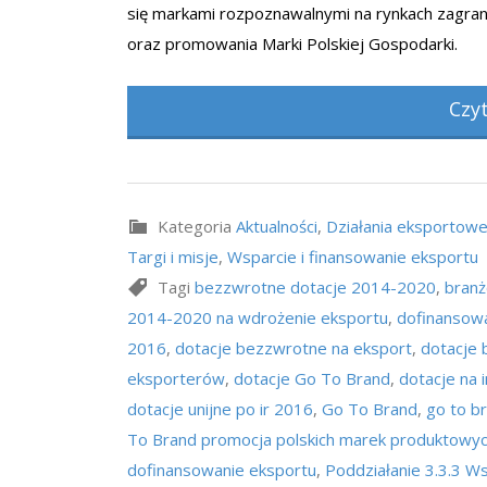
się markami rozpoznawalnymi na rynkach zagran
oraz promowania Marki Polskiej Gospodarki.
Czy
Kategoria
Aktualności
,
Działania eksportow
Targi i misje
,
Wsparcie i finansowanie eksportu
Tagi
bezzwrotne dotacje 2014-2020
,
branż
2014-2020 na wdrożenie eksportu
,
dofinansowa
2016
,
dotacje bezzwrotne na eksport
,
dotacje
eksporterów
,
dotacje Go To Brand
,
dotacje na i
dotacje unijne po ir 2016
,
Go To Brand
,
go to br
To Brand promocja polskich marek produktowy
dofinansowanie eksportu
,
Poddziałanie 3.3.3 W