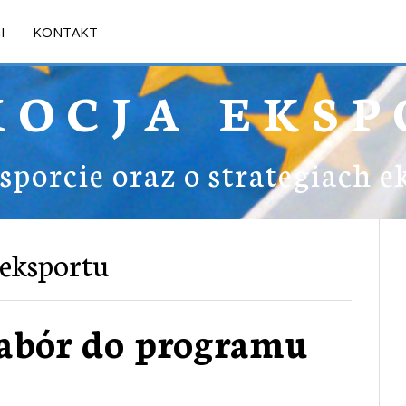
I
KONTAKT
MOCJA EKSP
ksporcie oraz o strategiach 
 eksportu
nabór do programu