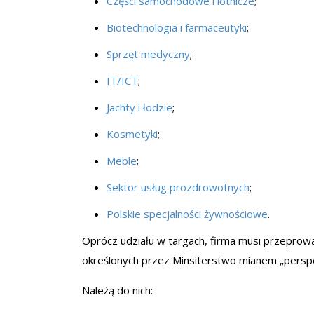
Części samochodowe i lotnicze
;
Biotechnologia i farmaceutyki
;
Sprzęt medyczny
;
IT/ICT
;
Jachty i łodzie
;
Kosmetyki
;
Meble
;
Sektor usług prozdrowotnych
;
Polskie specjalności żywnościowe
.
Oprócz udziału w targach, firma musi przeprow
określonych przez Minsiterstwo mianem „perspe
Należą do nich: