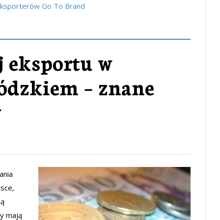
eksporterów Go To Brand
j eksportu w
Łódzkiem – znane
w
ania
lsce,
ną
y mają