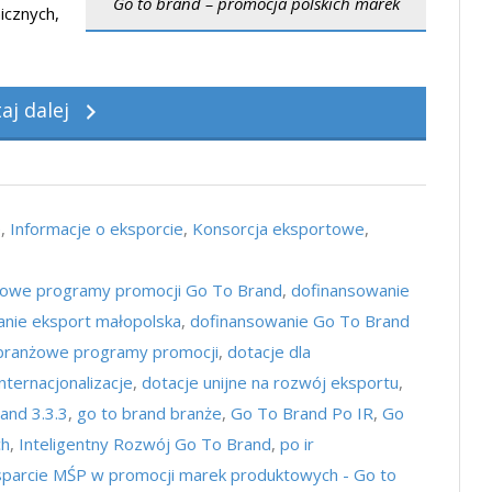
Go to brand – promocja polskich marek
icznych,
taj dalej
e
,
Informacje o eksporcie
,
Konsorcja eksportowe
,
owe programy promocji Go To Brand
,
dofinansowanie
nie eksport małopolska
,
dofinansowanie Go To Brand
 branżowe programy promocji
,
dotacje dla
nternacjonalizacje
,
dotacje unijne na rozwój eksportu
,
and 3.3.3
,
go to brand branże
,
Go To Brand Po IR
,
Go
ch
,
Inteligentny Rozwój Go To Brand
,
po ir
sparcie MŚP w promocji marek produktowych - Go to