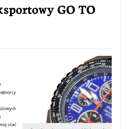
ksportowy GO TO
O
iębiorcy
anżowych
k
nsę stać