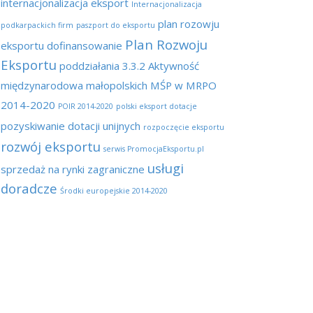
internacjonalizacja eksport
Internacjonalizacja
plan rozowju
podkarpackich firm
paszport do eksportu
Plan Rozwoju
eksportu dofinansowanie
Eksportu
poddziałania 3.3.2 Aktywność
międzynarodowa małopolskich MŚP w MRPO
2014-2020
POIR 2014-2020
polski eksport dotacje
pozyskiwanie dotacji unijnych
rozpoczęcie eksportu
rozwój eksportu
serwis PromocjaEksportu.pl
usługi
sprzedaż na rynki zagraniczne
doradcze
Środki europejskie 2014-2020