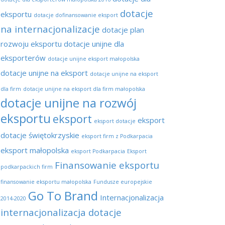
dotacje
eksportu
dotacje dofinansowanie eksport
na internacjonalizacje
dotacje plan
rozwoju eksportu
dotacje unijne dla
eksporterów
dotacje unijne eksport małopolska
dotacje unijne na eksport
dotacje unijne na eksport
dla firm
dotacje unijne na eksport dla firm małopolska
dotacje unijne na rozwój
eksportu
eksport
eksport
eksport dotacje
dotacje świętokrzyskie
eksport firm z Podkarpacia
eksport małopolska
eksport Podkarpacia
Eksport
Finansowanie eksportu
podkarpackich firm
finansowanie eksportu małopolska
Fundusze europejskie
Go To Brand
Internacjonalizacja
2014-2020
internacjonalizacja dotacje