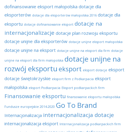
dofinansowanie eksport małopolska
dotacje dla
eksporterów
dotacje dla
dotacje dla eksporterów małopolska 2016
dotacje na
eksportu
dotacje dofinansowanie eksport
internacjonalizacje
dotacje plan rozwoju eksportu
dotacje unijne dla eksporterów
dotacje unijne eksport małopolska
dotacje unijne na eksport
dotacje unijne na eksport dla firm
dotacje
dotacje unijne na
unijne na eksport dla firm małopolska
rozwój eksportu
eksport
eksport
eksport dotacje
dotacje świętokrzyskie
eksport
eksport firm z Podkarpacia
małopolska
eksport Podkarpacia
Eksport podkarpackich firm
Finansowanie eksportu
finansowanie eksportu małopolska
Go To Brand
Fundusze europejskie 2014-2020
internacjonalizacja dotacje
Internacjonalizacja
internacjonalizacja eksport
Internacjonalizacja podkarpackich firm