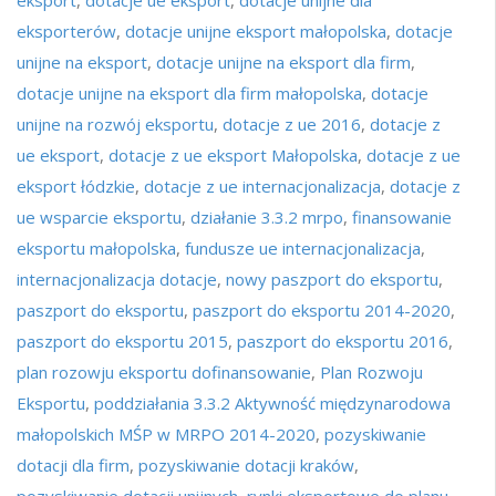
eksporterów
,
dotacje unijne eksport małopolska
,
dotacje
unijne na eksport
,
dotacje unijne na eksport dla firm
,
dotacje unijne na eksport dla firm małopolska
,
dotacje
unijne na rozwój eksportu
,
dotacje z ue 2016
,
dotacje z
ue eksport
,
dotacje z ue eksport Małopolska
,
dotacje z ue
eksport łódzkie
,
dotacje z ue internacjonalizacja
,
dotacje z
ue wsparcie eksportu
,
działanie 3.3.2 mrpo
,
finansowanie
eksportu małopolska
,
fundusze ue internacjonalizacja
,
internacjonalizacja dotacje
,
nowy paszport do eksportu
,
paszport do eksportu
,
paszport do eksportu 2014-2020
,
paszport do eksportu 2015
,
paszport do eksportu 2016
,
plan rozowju eksportu dofinansowanie
,
Plan Rozwoju
Eksportu
,
poddziałania 3.3.2 Aktywność międzynarodowa
małopolskich MŚP w MRPO 2014-2020
,
pozyskiwanie
dotacji dla firm
,
pozyskiwanie dotacji kraków
,
pozyskiwanie dotacji unijnych
,
rynki eksportowe do planu