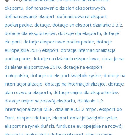
eksportu
,
dofinansowanie działań eksportowych
,
dofinansowanie eksport
,
dofinansowanie eksport
podkarpackie
,
dotacje
,
dotacje an eksport działanie 3.3.2
,
dotacje dla eksporterów
,
dotacje dla eksportu
,
dotacje
eksport
,
dotacje eksportowe podkarpackie
,
dotacje
europejskie 2016 eksport
,
dotacje internacjonalizacja
podkarpacie
,
dotacje na działania eksportowe
,
dotacje na
działania eksportowe 2016
,
dotacje na eksport
małopolska
,
dotacje na eksport świętokrzyskie
,
dotacje na
internacjonalizacje
,
dotacje na internacjonalizajce
,
dotacje
plan rozwoju eksportu
,
dotacje unijne dla eksporterów
,
dotacje unijne na rozwój eksportu
,
działanie 1.2
internacjonalizacja MŚP
,
działanie 3.3.2 mrpo
,
eksport do
Danii
,
eksport dotacje
,
eksport dotacje świętokrzyskie
,
eksport na rynek duński
,
fundusze europejskie na rozwój
eksportu
,
małopolska dotacje eksport
,
plan rozowju