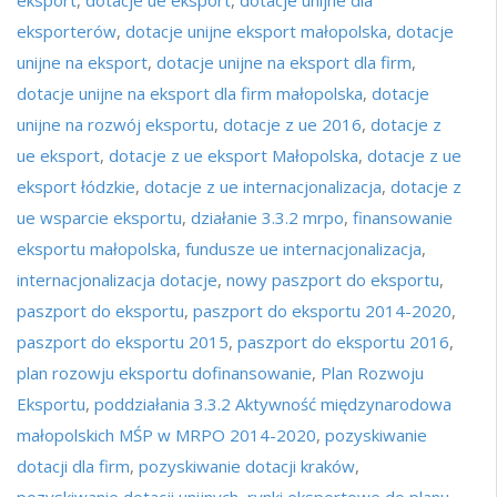
eksporterów
,
dotacje unijne eksport małopolska
,
dotacje
unijne na eksport
,
dotacje unijne na eksport dla firm
,
dotacje unijne na eksport dla firm małopolska
,
dotacje
unijne na rozwój eksportu
,
dotacje z ue 2016
,
dotacje z
ue eksport
,
dotacje z ue eksport Małopolska
,
dotacje z ue
eksport łódzkie
,
dotacje z ue internacjonalizacja
,
dotacje z
ue wsparcie eksportu
,
działanie 3.3.2 mrpo
,
finansowanie
eksportu małopolska
,
fundusze ue internacjonalizacja
,
internacjonalizacja dotacje
,
nowy paszport do eksportu
,
paszport do eksportu
,
paszport do eksportu 2014-2020
,
paszport do eksportu 2015
,
paszport do eksportu 2016
,
plan rozowju eksportu dofinansowanie
,
Plan Rozwoju
Eksportu
,
poddziałania 3.3.2 Aktywność międzynarodowa
małopolskich MŚP w MRPO 2014-2020
,
pozyskiwanie
dotacji dla firm
,
pozyskiwanie dotacji kraków
,
pozyskiwanie dotacji unijnych
,
rynki eksportowe do planu