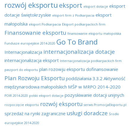
rozwój eksportu
eksport
eksport
eksport dotacje
dotacje świętokrzyskie
eksport
eksport firm z Podkarpacia
małopolska
eksport Podkarpacia
Eksport podkarpackich firm
Finansowanie eksportu
finansowanie eksportu małopolska
Go To Brand
Fundusze europejskie 2014-2020
internacjonalizacja dotacje
Internacjonalizacja
internacjonalizacja eksport
Internacjonalizacja podkarpackich firm
plan rozowju eksportu dofinansowanie
paszport do eksportu
Plan Rozwoju Eksportu
poddziałania 3.3.2 Aktywność
międzynarodowa małopolskich MŚP w MRPO 2014-2020
pozyskiwanie dotacji unijnych
POIR 2014-2020
polski eksport dotacje
rozwój eksportu
rozpoczęcie eksportu
serwis PromocjaEksportu.pl
usługi doradcze
sprzedaż na rynki zagraniczne
Środki
europejskie 2014-2020