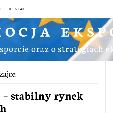
I
KONTAKT
MOCJA EKSP
ksporcie oraz o strategiach 
zajce
 – stabilny rynek
ch