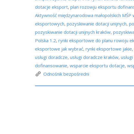
dotacje eksport
,
plan rozowju eksportu dofina
Aktywność międzynarodowa małopolskich MŚ
eksportowych
,
pozyskiwanie dotacji unijnych
,
po
pozyskiwanie dotacji unijnych kraków
,
pozyskiwan
Polska 1.2
,
rynki eksportowe do planu rowoju e
eksportowe jak wybrać
,
rynki eksportowe jakie
usługi doradcze
,
usługi doradcze kraków
,
usługi
dofinansowanie
,
wsparcie eksportu dotacje
,
wsp
Odnośnik bezpośredni