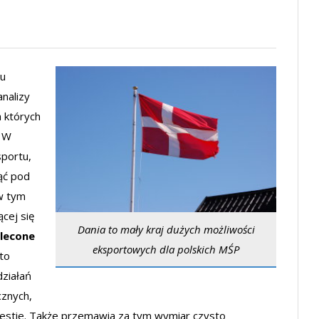
nu
nalizy
 których
. W
portu,
ąć pod
 w tym
cej się
Dania to mały kraj dużych możliwości
zlecone
eksportowych dla polskich MŚP
to
ziałań
cznych,
estie. Także przemawia za tym wymiar czysto