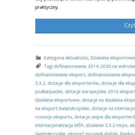
praktyczny.
Czy
Kategoria
Aktualności
,
Działania eksportow
Tagi
dofinansowanie 2014-2020 na wdrożen
dofinansowanie eksport
,
dofinansowanie ekspor
3.3.2
,
dotacje dla eksporterów
,
dotacje dla eks
podkarpackie
,
dotacje europejskie 2016 ekspor
działania eksportowe
,
dotacje na działania eks
na eksport świętokrzyskie
,
dotacje na internacjo
rozwoju eksportu
,
dotacje unijne dla eksporter
internacjonalizacja MŚP
,
działanie 3.3.2 mrpo
,
ek
świętokrzyskie
,
eksport na rynek duński
,
fundus