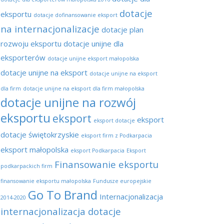
dotacje
eksportu
dotacje dofinansowanie eksport
na internacjonalizacje
dotacje plan
rozwoju eksportu
dotacje unijne dla
eksporterów
dotacje unijne eksport małopolska
dotacje unijne na eksport
dotacje unijne na eksport
dla firm
dotacje unijne na eksport dla firm małopolska
dotacje unijne na rozwój
eksportu
eksport
eksport
eksport dotacje
dotacje świętokrzyskie
eksport firm z Podkarpacia
eksport małopolska
eksport Podkarpacia
Eksport
Finansowanie eksportu
podkarpackich firm
finansowanie eksportu małopolska
Fundusze europejskie
Go To Brand
Internacjonalizacja
2014-2020
internacjonalizacja dotacje