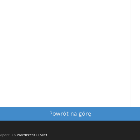
Powrót na górę
 oparciu o
WordPress
i
Follet
.