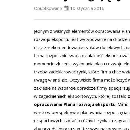
Opublikowano
10 stycznia 2016
Jednym z ważnych elementów opracowania Pla
rozwoju eksportu jest wytypowanie na drodze a
oraz zarekomendowanie rynków docelowych, na
firma rozpocznie swoją działalność eksportową
momencie zlecenia wykonania planu rozwoju eks
trzeba zadeklarować rynki, które firma chce wzi
uwagę w analizie. Oczywiście firma może liczyć
zakresie na wsparcie doradcze firmy specjalizują
w zagadnieniach eksportowych, której zostało
opracowanie Planu rozwoju eksportu
. Mimo 
warto w perspektywie planowania rozpoczęcia d
eksportowych czytać o różnych rynkach zagrani
aby przedsiębiorca sam też wysunął pewne sug