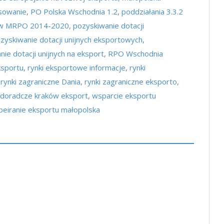
nsowanie
,
PO Polska Wschodnia 1.2
,
poddziałania 3.3.2
P w MRPO 2014-2020
,
pozyskiwanie dotacji
zyskiwanie dotacji unijnych eksportowych
,
ie dotacji unijnych na eksport
,
RPO Wschodnia
ksportu
,
rynki eksportowe informacje
,
rynki
,
rynki zagraniczne Dania
,
rynki zagraniczne eksporto
,
 doradcze kraków eksport
,
wsparcie eksportu
eiranie eksportu małopolska