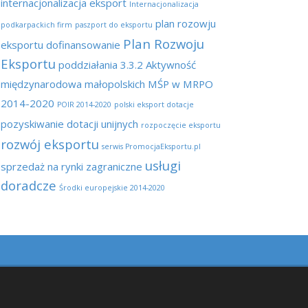
internacjonalizacja eksport
Internacjonalizacja
plan rozowju
podkarpackich firm
paszport do eksportu
Plan Rozwoju
eksportu dofinansowanie
Eksportu
poddziałania 3.3.2 Aktywność
międzynarodowa małopolskich MŚP w MRPO
2014-2020
POIR 2014-2020
polski eksport dotacje
pozyskiwanie dotacji unijnych
rozpoczęcie eksportu
rozwój eksportu
serwis PromocjaEksportu.pl
usługi
sprzedaż na rynki zagraniczne
doradcze
Środki europejskie 2014-2020