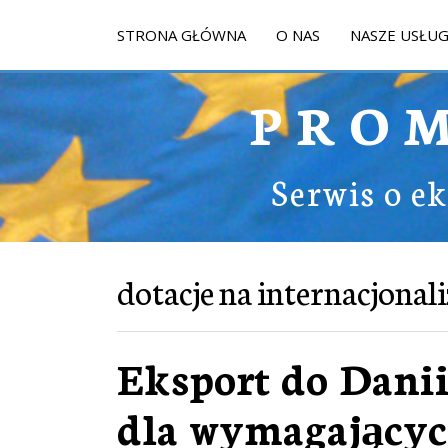
STRONA GŁÓWNA
O NAS
NASZE USŁUG
PRO
Serwis o e
dotacje na internacjonali
Eksport do Danii
dla wymagający