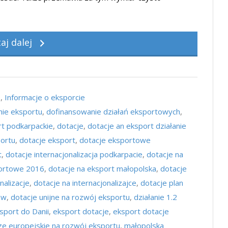
taj dalej
e
,
Informacje o eksporcie
ie eksportu
,
dofinansowanie działań eksportowych
,
t podkarpackie
,
dotacje
,
dotacje an eksport działanie
portu
,
dotacje eksport
,
dotacje eksportowe
t
,
dotacje internacjonalizacja podkarpacie
,
dotacje na
portowe 2016
,
dotacje na eksport małopolska
,
dotacje
nalizacje
,
dotacje na internacjonalizajce
,
dotacje plan
ów
,
dotacje unijne na rozwój eksportu
,
działanie 1.2
sport do Danii
,
eksport dotacje
,
eksport dotacje
ze europejskie na rozwój eksportu
,
małopolska