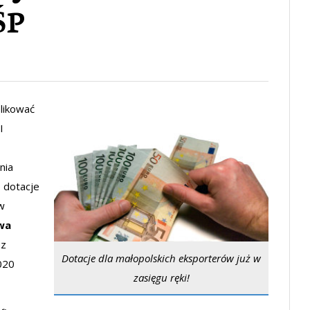
ŚP
likować
I
nia
 dotacje
w
wa
ez
Dotacje dla małopolskich eksporterów już w
020
zasięgu ręki!