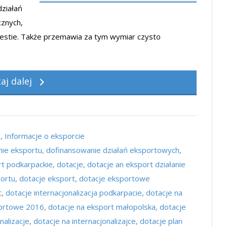
ziałań
cznych,
estie. Także przemawia za tym wymiar czysto
taj dalej
e
,
Informacje o eksporcie
ie eksportu
,
dofinansowanie działań eksportowych
,
t podkarpackie
,
dotacje
,
dotacje an eksport działanie
portu
,
dotacje eksport
,
dotacje eksportowe
t
,
dotacje internacjonalizacja podkarpacie
,
dotacje na
portowe 2016
,
dotacje na eksport małopolska
,
dotacje
nalizacje
,
dotacje na internacjonalizajce
,
dotacje plan