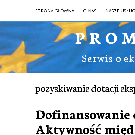
STRONA GŁÓWNA
O NAS
NASZE USŁUG
PRO
Serwis o e
pozyskiwanie dotacji ek
Dofinansowanie e
Aktywność międ