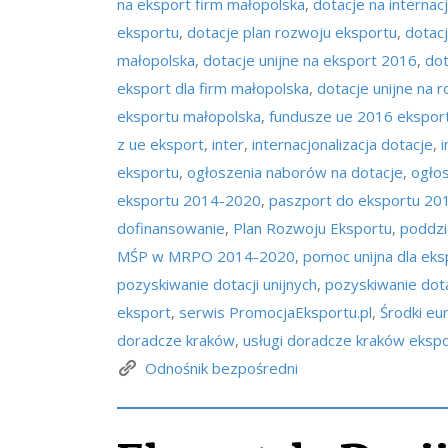
na eksport firm małopolska
,
dotacje na internacj
eksportu
,
dotacje plan rozwoju eksportu
,
dotac
małopolska
,
dotacje unijne na eksport 2016
,
dot
eksport dla firm małopolska
,
dotacje unijne na 
eksportu małopolska
,
fundusze ue 2016 ekspor
z ue eksport
,
inter
,
internacjonalizacja dotacje
,
i
eksportu
,
ogłoszenia naborów na dotacje
,
ogło
eksportu 2014-2020
,
paszport do eksportu 20
dofinansowanie
,
Plan Rozwoju Eksportu
,
poddzi
MŚP w MRPO 2014-2020
,
pomoc unijna dla ek
pozyskiwanie dotacji unijnych
,
pozyskiwanie dota
eksport
,
serwis PromocjaEksportu.pl
,
Środki eu
doradcze kraków
,
usługi doradcze kraków eksp
Odnośnik bezpośredni