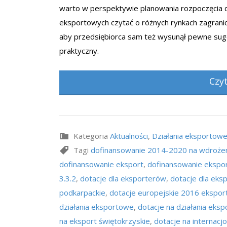
warto w perspektywie planowania rozpoczęcia d
eksportowych czytać o różnych rynkach zagrani
aby przedsiębiorca sam też wysunął pewne sug
praktyczny.
Czy
Kategoria
Aktualności
,
Działania eksportow
Tagi
dofinansowanie 2014-2020 na wdrożen
dofinansowanie eksport
,
dofinansowanie ekspor
3.3.2
,
dotacje dla eksporterów
,
dotacje dla eks
podkarpackie
,
dotacje europejskie 2016 ekspor
działania eksportowe
,
dotacje na działania eks
na eksport świętokrzyskie
,
dotacje na internacjo