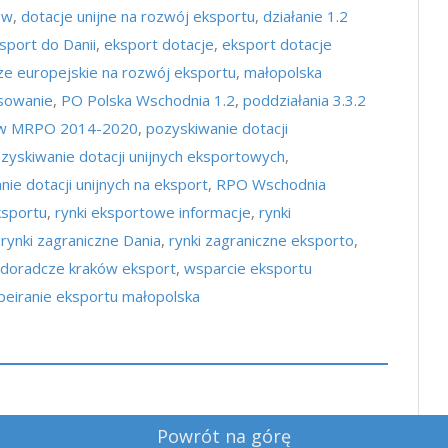
ów
,
dotacje unijne na rozwój eksportu
,
działanie 1.2
sport do Danii
,
eksport dotacje
,
eksport dotacje
ze europejskie na rozwój eksportu
,
małopolska
nsowanie
,
PO Polska Wschodnia 1.2
,
poddziałania 3.3.2
P w MRPO 2014-2020
,
pozyskiwanie dotacji
zyskiwanie dotacji unijnych eksportowych
,
ie dotacji unijnych na eksport
,
RPO Wschodnia
ksportu
,
rynki eksportowe informacje
,
rynki
,
rynki zagraniczne Dania
,
rynki zagraniczne eksporto
,
 doradcze kraków eksport
,
wsparcie eksportu
eiranie eksportu małopolska
Powrót na górę