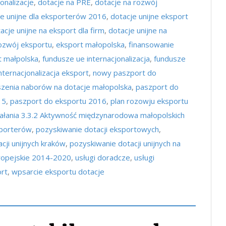
onalizacje
,
dotacje na PRE
,
dotacje na rozwój
je unijne dla eksporterów 2016
,
dotacje unijne eksport
acje unijne na eksport dla firm
,
dotacje unijne na
rozwój eksportu
,
eksport małopolska
,
finansowanie
t małpolska
,
fundusze ue internacjonalizacja
,
fundusze
nternacjonalizacja eksport
,
nowy paszport do
szenia naborów na dotacje małopolska
,
paszport do
15
,
paszport do eksportu 2016
,
plan rozowju eksportu
ałania 3.3.2 Aktywność międzynarodowa małopolskich
sporterów
,
pozyskiwanie dotacji eksportowych
,
cji unijnych kraków
,
pozyskiwanie dotacji unijnych na
ropejskie 2014-2020
,
usługi doradcze
,
usługi
ort
,
wpsarcie eksportu dotacje