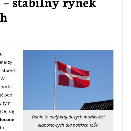
 – stabilny rynek
ch
nu
nalizy
 których
. W
portu,
ąć pod
 w tym
cej się
Dania to mały kraj dużych możliwości
zlecone
eksportowych dla polskich MŚP
to