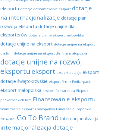
dotacje
eksportu
dotacje dofinansowanie eksport
na internacjonalizacje
dotacje plan
rozwoju eksportu
dotacje unijne dla
eksporterów
dotacje unijne eksport małopolska
dotacje unijne na eksport
dotacje unijne na eksport
dla firm
dotacje unijne na eksport dla firm małopolska
dotacje unijne na rozwój
eksportu
eksport
eksport
eksport dotacje
dotacje świętokrzyskie
eksport firm z Podkarpacia
eksport małopolska
eksport Podkarpacia
Eksport
Finansowanie eksportu
podkarpackich firm
finansowanie eksportu małopolska
Fundusze europejskie
Go To Brand
Internacjonalizacja
2014-2020
internacjonalizacja dotacje