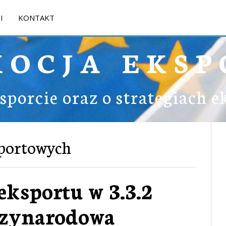
I
KONTAKT
MOCJA EKSP
ksporcie oraz o strategiach 
sportowych
ksportu w 3.3.2
zynarodowa