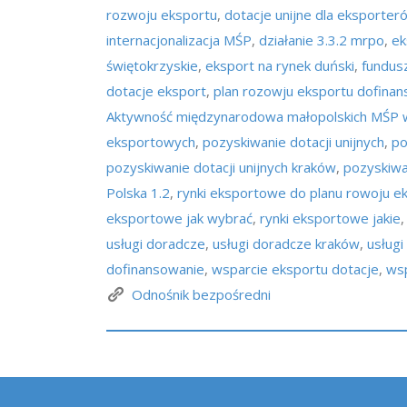
rozwoju eksportu
,
dotacje unijne dla eksporter
internacjonalizacja MŚP
,
działanie 3.3.2 mrpo
,
ek
świętokrzyskie
,
eksport na rynek duński
,
fundus
dotacje eksport
,
plan rozowju eksportu dofina
Aktywność międzynarodowa małopolskich MŚ
eksportowych
,
pozyskiwanie dotacji unijnych
,
po
pozyskiwanie dotacji unijnych kraków
,
pozyskiwan
Polska 1.2
,
rynki eksportowe do planu rowoju e
eksportowe jak wybrać
,
rynki eksportowe jakie
usługi doradcze
,
usługi doradcze kraków
,
usługi
dofinansowanie
,
wsparcie eksportu dotacje
,
wsp
Odnośnik bezpośredni