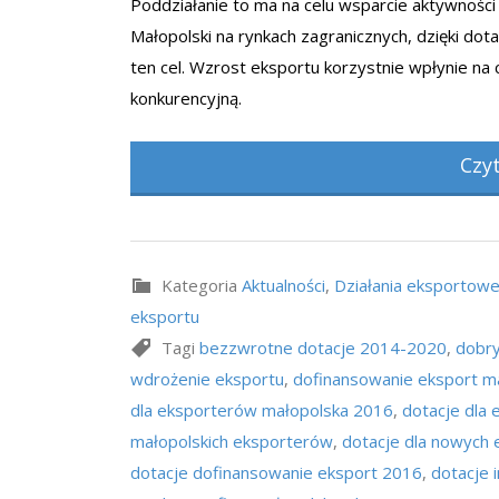
Poddziałanie to ma na celu wsparcie aktywności 
Małopolski na rynkach zagranicznych, dzięki dot
ten cel. Wzrost eksportu korzystnie wpłynie na 
konkurencyjną.
Czy
Kategoria
Aktualności
,
Działania eksportow
eksportu
Tagi
bezzwrotne dotacje 2014-2020
,
dobry
wdrożenie eksportu
,
dofinansowanie eksport m
dla eksporterów małopolska 2016
,
dotacje dla 
małopolskich eksporterów
,
dotacje dla nowych
dotacje dofinansowanie eksport 2016
,
dotacje 