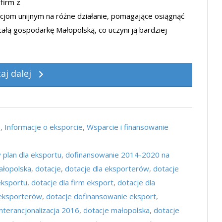
firm z
acjom unijnym na różne działanie, pomagające osiągnąć
całą gospodarkę Małopolską, co uczyni ją bardziej
taj dalej
e
,
Informacje o eksporcie
,
Wsparcie i finansowanie
 plan dla eksportu
,
dofinansowanie 2014-2020 na
ałopolska
,
dotacje
,
dotacje dla eksporterów
,
dotacje
eksportu
,
dotacje dla firm eksport
,
dotacje dla
 eksporterów
,
dotacje dofinansowanie eksport
,
interancjonalizacja 2016
,
dotacje małopolska
,
dotacje