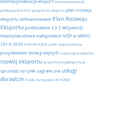
internacjonalizacja eksport
Internacjonalizacja
plan rozowju
podkarpackich firm
paszport do eksportu
Plan Rozwoju
eksportu dofinansowanie
Eksportu
poddziałania 3.3.2 Aktywność
międzynarodowa małopolskich MŚP w MRPO
2014-2020
POIR 2014-2020
polski eksport dotacje
pozyskiwanie dotacji unijnych
rozpoczęcie eksportu
rozwój eksportu
serwis PromocjaEksportu.pl
usługi
sprzedaż na rynki zagraniczne
doradcze
Środki europejskie 2014-2020