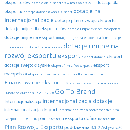
eksporterów
dotacje dla
dotacje dla eksporterów małopolska 2016
dotacje na
eksportu
dotacje dofinansowanie eksport
internacjonalizacje
dotacje plan rozwoju eksportu
dotacje unijne dla eksporterów
dotacje unijne eksport małopolska
dotacje unijne na eksport
dotacje unijne na eksport dla firm
dotacje
dotacje unijne na
unijne na eksport dla firm małopolska
rozwój eksportu
eksport
eksport
eksport dotacje
dotacje świętokrzyskie
eksport
eksport firm z Podkarpacia
małopolska
eksport Podkarpacia
Eksport podkarpackich firm
Finansowanie eksportu
finansowanie eksportu małopolska
Go To Brand
Fundusze europejskie 2014-2020
internacjonalizacja dotacje
Internacjonalizacja
internacjonalizacja eksport
Internacjonalizacja podkarpackich firm
plan rozowju eksportu dofinansowanie
paszport do eksportu
Plan Rozwoju Eksportu
poddziałania 3.3.2 Aktywność