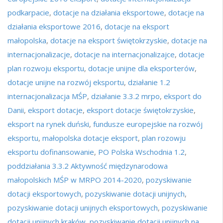
podkarpacie
,
dotacje na działania eksportowe
,
dotacje na
działania eksportowe 2016
,
dotacje na eksport
małopolska
,
dotacje na eksport świętokrzyskie
,
dotacje na
internacjonalizacje
,
dotacje na internacjonalizajce
,
dotacje
plan rozwoju eksportu
,
dotacje unijne dla eksporterów
,
dotacje unijne na rozwój eksportu
,
działanie 1.2
internacjonalizacja MŚP
,
działanie 3.3.2 mrpo
,
eksport do
Danii
,
eksport dotacje
,
eksport dotacje świętokrzyskie
,
eksport na rynek duński
,
fundusze europejskie na rozwój
eksportu
,
małopolska dotacje eksport
,
plan rozowju
eksportu dofinansowanie
,
PO Polska Wschodnia 1.2
,
poddziałania 3.3.2 Aktywność międzynarodowa
małopolskich MŚP w MRPO 2014-2020
,
pozyskiwanie
dotacji eksportowych
,
pozyskiwanie dotacji unijnych
,
pozyskiwanie dotacji unijnych eksportowych
,
pozyskiwanie
dotacji unijnych kraków
,
pozyskiwanie dotacji unijnych na